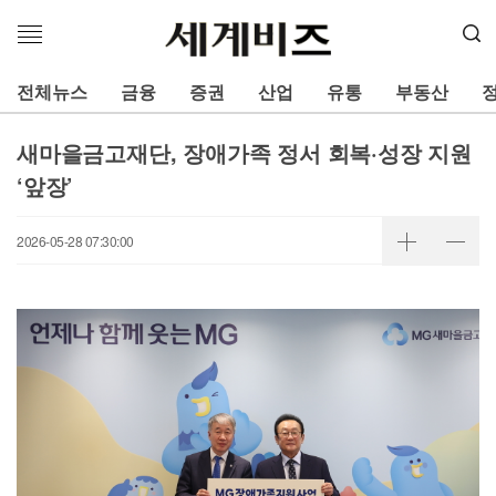
메
뉴
열
전체뉴스
금융
증권
산업
유통
부동산
기
새마을금고재단, 장애가족 정서 회복·성장 지원
‘앞장’
2026-05-28 07:30:00