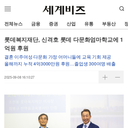
메
뉴
열
전체뉴스
금융
증권
산업
유통
부동산
기
롯데복지재단, 신격호 롯데 다문화엄마학교에 1
억원 후원
결혼 이주여성·다문화 가정 어머니들에 교육 기회 제공
올해까지 누적 4억3000만원 후원…졸업생 300여명 배출
2025-09-08 16:10:27