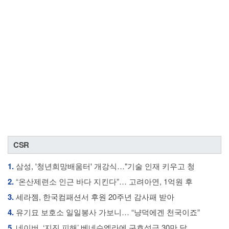
CSR
1.
삼성, '청년희망배움터' 개강식…"기술 인재 키우고 청
2.
“온산제련소 인근 바다 지킨다”… 고려아연, 1억원 후
3.
세라젬, 한국컴패션서 후원 20주년 감사패 받아
4.
유기묘 보호소 일일봉사 가보니… “냥덕에겐 천국이죠”
5.
네이버, ‘지진 피해’ 베네수엘라에 구호성금 30만 달