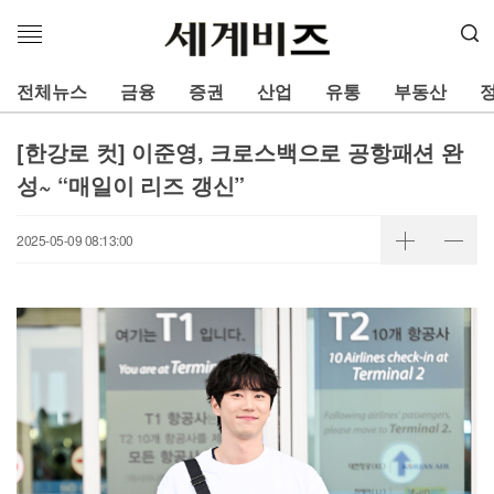
메
뉴
열
전체뉴스
금융
증권
산업
유통
부동산
기
[한강로 컷] 이준영, 크로스백으로 공항패션 완
성~ “매일이 리즈 갱신”
2025-05-09 08:13:00